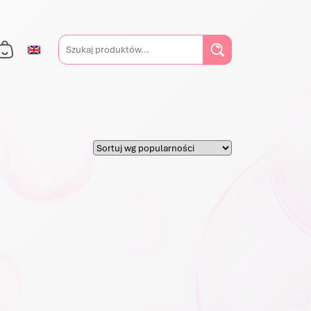
Szukaj:
ości