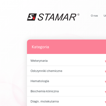
Przejdź do treści
O nas
U
Main Navigation
Kategoria
Weterynaria
Odczynniki chemiczne
Hematologia
Biochemia kliniczna
Diagn. molekularna